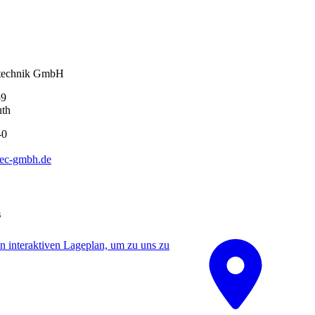
technik GmbH
59
uth
-0
tec-gmbh.de
s
 interaktiven La­ge­plan, um zu uns zu