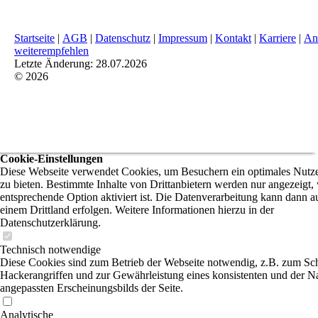
Startseite
|
AGB
|
Datenschutz
|
Impressum
|
Kontakt
|
Karriere
|
An
weiterempfehlen
Letzte Änderung: 28.07.2026
© 2026
Cookie-Einstellungen
Diese Webseite verwendet Cookies, um Besuchern ein optimales Nutze
zu bieten. Bestimmte Inhalte von Drittanbietern werden nur angezeigt,
entsprechende Option aktiviert ist. Die Datenverarbeitung kann dann a
einem Drittland erfolgen. Weitere Informationen hierzu in der
Datenschutzerklärung.
Technisch notwendige
Diese Cookies sind zum Betrieb der Webseite notwendig, z.B. zum Sc
Hackerangriffen und zur Gewährleistung eines konsistenten und der N
angepassten Erscheinungsbilds der Seite.
Analytische