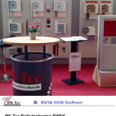
RWSK WDB NeoPower