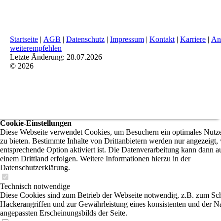
Startseite
|
AGB
|
Datenschutz
|
Impressum
|
Kontakt
|
Karriere
|
An
weiterempfehlen
Letzte Änderung: 28.07.2026
© 2026
Cookie-Einstellungen
Diese Webseite verwendet Cookies, um Besuchern ein optimales Nutze
zu bieten. Bestimmte Inhalte von Drittanbietern werden nur angezeigt,
entsprechende Option aktiviert ist. Die Datenverarbeitung kann dann a
einem Drittland erfolgen. Weitere Informationen hierzu in der
Datenschutzerklärung.
Technisch notwendige
Diese Cookies sind zum Betrieb der Webseite notwendig, z.B. zum Sc
Hackerangriffen und zur Gewährleistung eines konsistenten und der N
angepassten Erscheinungsbilds der Seite.