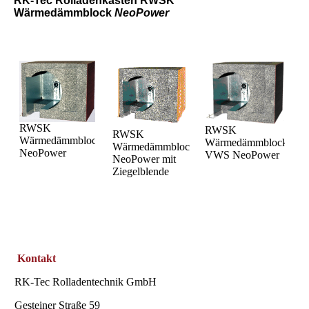
RK-Tec Rolladenkasten RWSK
Wärmedämmblock
NeoPower
RWSK
RWSK
RWSK
Wärmedämmblock
Wärmedämmblock
Wärmedämmblock
NeoPower
VWS NeoPower
NeoPower mit
Ziegelblende
Kontakt
RK-Tec Rolladentechnik GmbH
Gesteiner Straße 59