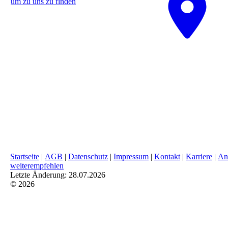
um zu uns zu finden
Startseite
|
AGB
|
Datenschutz
|
Impressum
|
Kontakt
|
Karriere
|
An
weiterempfehlen
Letzte Änderung: 28.07.2026
© 2026