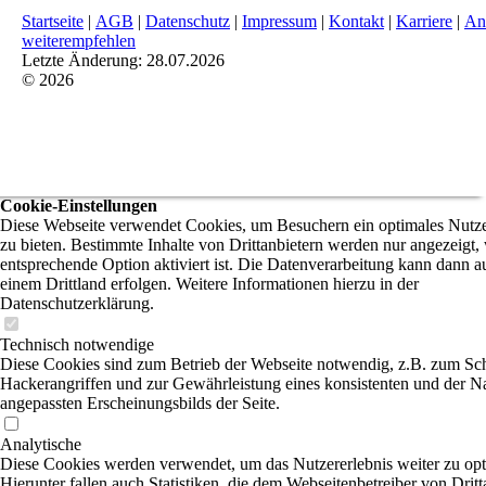
Startseite
|
AGB
|
Datenschutz
|
Impressum
|
Kontakt
|
Karriere
|
An
weiterempfehlen
Letzte Änderung: 28.07.2026
© 2026
Cookie-Einstellungen
Diese Webseite verwendet Cookies, um Besuchern ein optimales Nutze
zu bieten. Bestimmte Inhalte von Drittanbietern werden nur angezeigt,
entsprechende Option aktiviert ist. Die Datenverarbeitung kann dann a
einem Drittland erfolgen. Weitere Informationen hierzu in der
Datenschutzerklärung.
Technisch notwendige
Diese Cookies sind zum Betrieb der Webseite notwendig, z.B. zum Sc
Hackerangriffen und zur Gewährleistung eines konsistenten und der N
angepassten Erscheinungsbilds der Seite.
Analytische
Diese Cookies werden verwendet, um das Nutzererlebnis weiter zu opt
Hierunter fallen auch Statistiken, die dem Webseitenbetreiber von Dritt