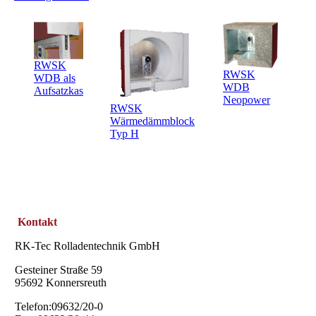
RWSK
RWSK
WDB als
WDB
Aufsatzkasten
Neopower
RWSK
Wärmedämmblock
Typ H
Kontakt
RK-Tec Rolladentechnik GmbH
Gesteiner Straße 59
95692 Konnersreuth
Telefon:09632/20-0