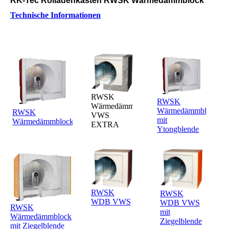
RK-Tec Rolladenkasten RWSK Wärmedämmblock
Technische Informationen
RWSK
RWSK
Wärmedämmblock
Wärmedämmblock
RWSK
VWS
mit
Wärmedämmblock
EXTRA
Ytongblende
RWSK
RWSK
WDB VWS
WDB VWS
RWSK
mit
Wärmedämmblock
Ziegelblende
mit Ziegelblende