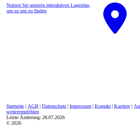
Nutzen Sie unseren interaktiven La­ge­plan,
um zu uns zu finden
Startseite
|
AGB
|
Datenschutz
|
Impressum
|
Kontakt
|
Karriere
|
An
weiterempfehlen
Letzte Änderung: 28.07.2026
© 2026